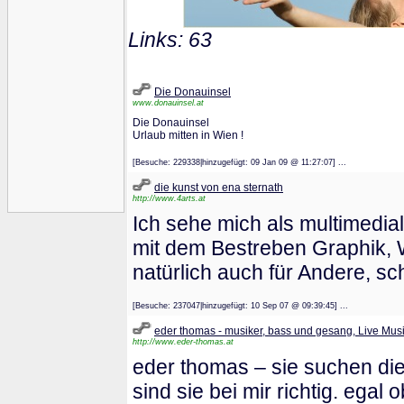
Links: 63
Die Donauinsel
www.donauinsel.at
Die Donauinsel
Urlaub mitten in Wien !
[Besuche: 229338|hinzugefügt: 09 Jan 09 @ 11:27:07] ...
die kunst von ena sternath
http://www.4arts.at
Ich sehe mich als multimedia
mit dem Bestreben Graphik, W
natürlich auch für Andere, s
[Besuche: 237047|hinzugefügt: 10 Sep 07 @ 09:39:45] ...
eder thomas - musiker, bass und gesang, Live Musi
http://www.eder-thomas.at
eder thomas – sie suchen die
sind sie bei mir richtig. egal 