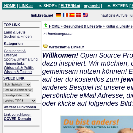
HOME
|
LINK.at
.::. SHOP's [
ELTERN.at
|
myboshi
]
.::. EXTERN [
link.kreta.net
häufigste Aufrufe
|
u
TOP LINK
HOME
>
Gesundheit & Lifestyle
> Kultur & Lifestyle
Land & Leute
> Unterkategorien:
Suchen & Finden
Kategorien
Wirtschaft & Einkauf
Gesundheit &
Willkomen!
Open Source Proj
Lifestyle
Sport & Unterhaltung
dazu inspiriert: Wir möchten
Themenlinks
Wirtschaft & Politik
gemeinsam nutzen können! Ein
Wissen & Technik
auf der du kostenlos zum
jew
SPEED LINK
anderes Besipiel ist unsere ei
persönliche eMail Adresse, di
oder klicke auf folgendes Bild
weitere Funktionen
Link vorschlagen
COVER-Domain