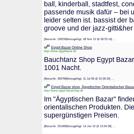
ball, kinderball, stadtfest, co
passende musik dafür – bei u
leider selten ist. bassist der
groove und der jazz-gitti&her 
[Besuche: 236256|hinzugefügt: 08 Nov 10 @ 09:55:14] ...
Egypt Bazar Online Shop
http://www.egyptbazar.de
Bauchtanz Shop Egypt Bazar 
1001 Nacht.
[Besuche: 393768|hinzugefügt: 11 Jul 06 @ 10:39:24] ...
Egypt Bazar shop, Ägyptischer Orientalischer Basa
http://www.egypt-bazarshop.de
Im "Ägyptischen Bazar" finde
orientalischen Produkten. Die
supergünstigen Preisen.
[Besuche: 251466|hinzugefügt: 14 Jun 10 @ 15:04:38] ...