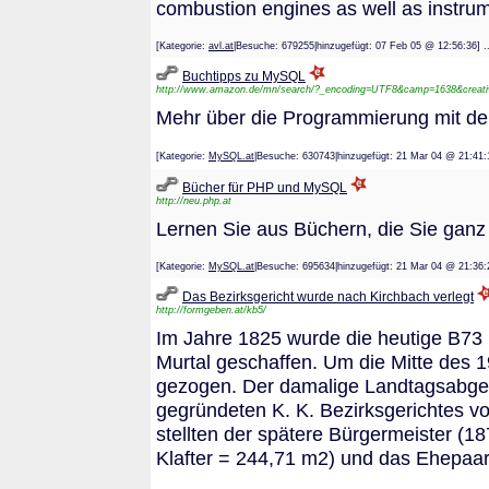
combustion engines as well as instrum
[Kategorie:
avl.at
|Besuche: 679255|hinzugefügt: 07 Feb 05 @ 12:56
Buchtipps zu MySQL
http://www.amazon.de/mn/search/?_encoding=UTF8&camp=1638&creati
Mehr über die Programmierung mit d
[Kategorie:
MySQL.at
|Besuche: 630743|hinzugefügt: 21 Mar 04 @ 2
Bücher für PHP und MySQL
http://neu.php.at
Lernen Sie aus Büchern, die Sie ganz
[Kategorie:
MySQL.at
|Besuche: 695634|hinzugefügt: 21 Mar 04 @ 2
Das Bezirksgericht wurde nach Kirchbach verlegt
http://formgeben.at/kb5/
Im Jahre 1825 wurde die heutige B73 
Murtal geschaffen. Um die Mitte des 
gezogen. Der damalige Landtagsabgeo
gegründeten K. K. Bezirksgerichtes v
stellten der spätere Bürgermeister (
Klafter = 244,71 m2) und das Ehepaar 