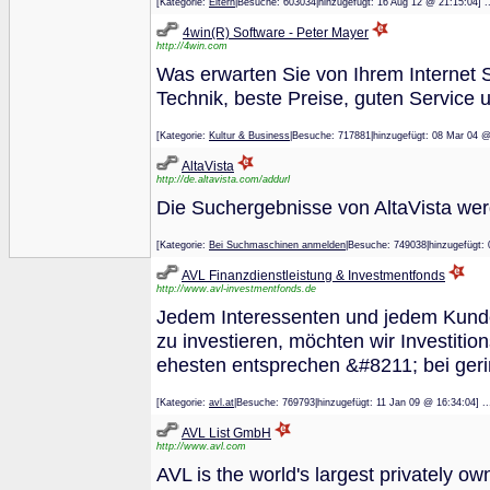
[Kategorie:
Eltern
|Besuche: 603034|hinzugefügt: 16 Aug 12 @ 21:15
4win(R) Software - Peter Mayer
http://4win.com
Was erwarten Sie von Ihrem Internet S
Technik, beste Preise, guten Service u
[Kategorie:
Kultur & Business
|Besuche: 717881|hinzugefügt: 08 Mar 
AltaVista
http://de.altavista.com/addurl
Die Suchergebnisse von AltaVista we
[Kategorie:
Bei Suchmaschinen anmelden
|Besuche: 749038|hinzugefü
AVL Finanzdienstleistung & Investmentfonds
http://www.avl-investmentfonds.de
Jedem Interessenten und jedem Kunden
zu investieren, möchten wir Investiti
ehesten entsprechen &#8211; bei ger
[Kategorie:
avl.at
|Besuche: 769793|hinzugefügt: 11 Jan 09 @ 16:34
AVL List GmbH
http://www.avl.com
AVL is the world's largest privately 