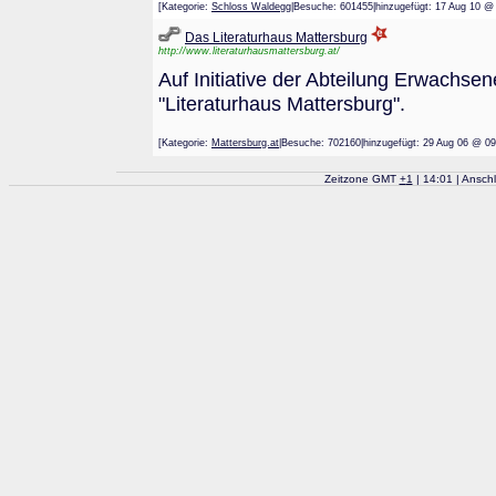
[Kategorie:
Schloss Waldegg
|Besuche: 601455|hinzugefügt: 17 Aug 
Das Literaturhaus Mattersburg
http://www.literaturhausmattersburg.at/
Auf Initiative der Abteilung Erwachse
"Literaturhaus Mattersburg".
[Kategorie:
Mattersburg.at
|Besuche: 702160|hinzugefügt: 29 Aug 06
Zeitzone GMT
+
1
| 14:01 | Ansch