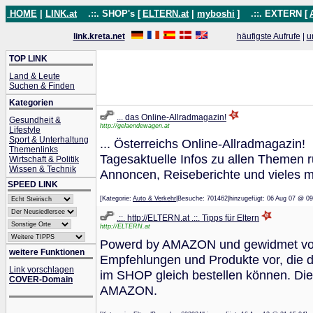
HOME
|
LINK.at
.::. SHOP's [
ELTERN.at
|
myboshi
]
.::. EXTERN [
link.kreta.net
häufigste Aufrufe
|
u
TOP LINK
Land & Leute
Suchen & Finden
Kategorien
... das Online-Allradmagazin!
Gesundheit &
http://gelaendewagen.at
Lifestyle
Sport & Unterhaltung
... Österreichs Online-Allradmagazin!
Themenlinks
Tagesaktuelle Infos zu allen Themen
Wirtschaft & Politik
Wissen & Technik
Annoncen, Reiseberichte und vieles m
SPEED LINK
[Kategorie:
Auto & Verkehr
|Besuche: 701462|hinzugefügt: 06 Aug 07
.::. http://ELTERN.at .::. Tipps für Eltern
http://ELTERN.at
Powerd by AMAZON und gewidmet von 
weitere Funktionen
Empfehlungen und Produkte vor, die d
Link vorschlagen
im SHOP gleich bestellen können. Die 
COVER-Domain
AMAZON.