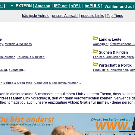
hi
]
.::. EXTERN [
Amazon
|
IFO.net
|
xDSL
|
imPULS
]
Wählen und auf
häufigste Aufrufe
|
unsere Auswahl
|
neueste Links
|
Top-Tipps
le
Land & Leute
,
...
,
bby
Medizin & Wellness
waldegg.at
Österreichische S
Suchen & Finden
,
...
munikation
Tourismus & Reisen
Forum & Diskussionsgruppen
Wirtschaft & Politik
,
...
,
NK.at
eLearning
Produkte & Innovationen
Umw
,
...
n Source & Open Mind
Computer & Telekommunikation
en in dieser lokalen Suchmaschine auf einen Link zu einem Thema, dass sie intere
interessanten Link
vorschlägst, den wir dann veröffentlichten können. Verwende d
elleicht magst du auch unsere einzigartige Aktion:
Gratis für immer,
- deine persönli