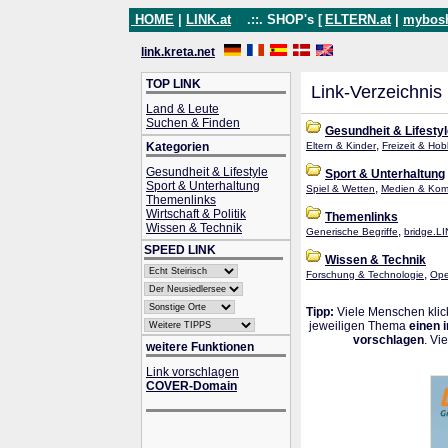
HOME
|
LINK.at
.::. SHOP's [
ELTERN.at
|
mybos
link.kreta.net
TOP LINK
Link-Verzeichnis
Land & Leute
Suchen & Finden
Gesundheit & Lifesty
,
Kategorien
Eltern & Kinder
Freizeit & Ho
Gesundheit & Lifestyle
Sport & Unterhaltung
Sport & Unterhaltung
,
Spiel & Wetten
Medien & Kom
Themenlinks
Wirtschaft & Politik
Themenlinks
Wissen & Technik
,
Generische Begriffe
bridge.LI
SPEED LINK
Wissen & Technik
,
Forschung & Technologie
Ope
Tipp:
Viele Menschen klick
jeweiligen Thema
einen 
vorschlagen
. Vi
weitere Funktionen
Link vorschlagen
COVER-Domain