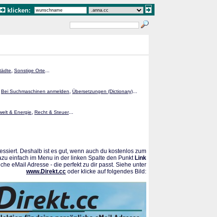
klicken:
,
...
tädte
Sonstige Orte
,
,
...
Bei Suchmaschinen anmelden
Übersetzungen (Dictionary)
,
...
elt & Energie
Recht & Steuer
ssiert. Deshalb ist es gut, wenn auch du kostenlos zum
azu einfach im Menu in der linken Spalte den Punkt
Link
che eMail Adresse - die perfekt zu dir passt. Siehe unter
www.Direkt.cc
oder klicke auf folgendes Bild: