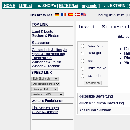
HOME
|
LINK.at
.::. SHOP's [
ELTERN.at
|
myboshi
]
.::. EXTERN [
link.kreta.net
häufigste Aufrufe
|
u
TOP LINK
bewerten Sie diesen L
Land & Leute
Suchen & Finden
Bitte b
Kategorien
exzellent
Die
Gesundheit & Lifestyle
sehr gut
Bit
Sport & Unterhaltung
Bit
Themenlinks
gut
Wirtschaft & Politik
Sie
Wissen & Technik
mittelmäßig
SPEED LINK
schlecht
derzeitige Bewertung
weitere Funktionen
durchschnittliche Bewertung
Link vorschlagen
Anzahl der Stimmen
COVER-Domain