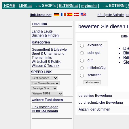
HOME
|
LINK.at
.::. SHOP's [
ELTERN.at
|
myboshi
]
.::. EXTERN [
link.kreta.net
häufigste Aufrufe
|
u
TOP LINK
bewerten Sie diesen L
Land & Leute
Suchen & Finden
Bitte
Kategorien
exzellent
Die
Gesundheit & Lifestyle
sehr gut
Bit
Sport & Unterhaltung
Bit
Themenlinks
gut
Wirtschaft & Politik
Sie
Wissen & Technik
mittelmäßig
SPEED LINK
schlecht
derzeitige Bewertung
weitere Funktionen
durchschnittliche Bewertung
Link vorschlagen
Anzahl der Stimmen
COVER-Domain