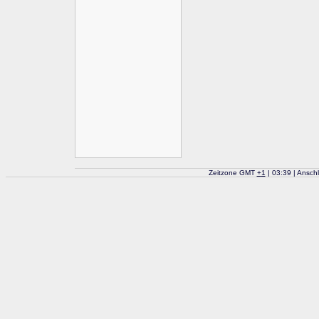
Zeitzone GMT
+
1
| 03:39 | Ansch