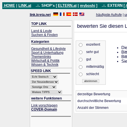
HOME
|
LINK.at
.::. SHOP's [
ELTERN.at
|
myboshi
]
.::. EXTERN [
link.kreta.net
häufigste Aufrufe
|
u
TOP LINK
bewerten Sie diesen L
Land & Leute
Suchen & Finden
Kategorien
exzellent
Die
Gesundheit & Lifestyle
sehr gut
Bit
Sport & Unterhaltung
Bit
Themenlinks
gut
Wirtschaft & Politik
Sie
Wissen & Technik
mittelmäßig
SPEED LINK
schlecht
derzeitige Bewertung
weitere Funktionen
durchschnittliche Bewertung
Link vorschlagen
Anzahl der Stimmen
COVER-Domain