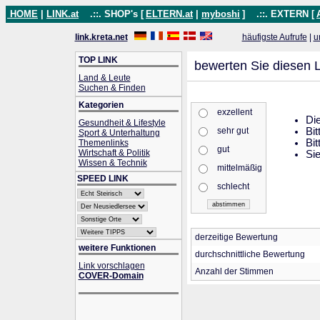
HOME
|
LINK.at
.::. SHOP's [
ELTERN.at
|
myboshi
]
.::. EXTERN [
link.kreta.net
häufigste Aufrufe
|
u
TOP LINK
bewerten Sie diesen L
Land & Leute
Suchen & Finden
Kategorien
exzellent
Die
Gesundheit & Lifestyle
sehr gut
Bit
Sport & Unterhaltung
Bit
Themenlinks
gut
Wirtschaft & Politik
Sie
Wissen & Technik
mittelmäßig
SPEED LINK
schlecht
derzeitige Bewertung
weitere Funktionen
durchschnittliche Bewertung
Link vorschlagen
Anzahl der Stimmen
COVER-Domain