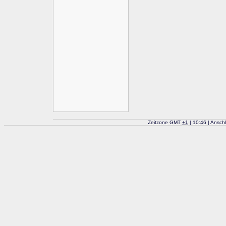
Zeitzone GMT
+
1
| 10:46 | Ansch