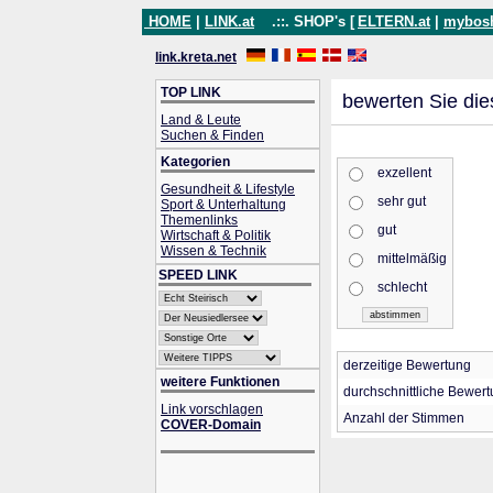
HOME
|
LINK.at
.::. SHOP's [
ELTERN.at
|
mybos
link.kreta.net
TOP LINK
bewerten Sie die
Land & Leute
Suchen & Finden
Kategorien
exzellent
Gesundheit & Lifestyle
sehr gut
Sport & Unterhaltung
Themenlinks
gut
Wirtschaft & Politik
Wissen & Technik
mittelmäßig
SPEED LINK
schlecht
derzeitige Bewertung
weitere Funktionen
durchschnittliche Bewer
Link vorschlagen
Anzahl der Stimmen
COVER-Domain