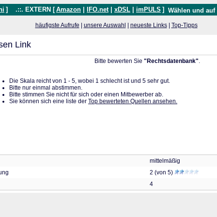
hi
]
.::. EXTERN [
Amazon
|
IFO.net
|
xDSL
|
imPULS
]
Wählen und auf
häufigste Aufrufe
|
unsere Auswahl
|
neueste Links
|
Top-Tipps
sen Link
Bitte bewerten Sie
"Rechtsdatenbank"
.
Die Skala reicht von 1 - 5, wobei 1 schlecht ist und 5 sehr gut.
Bitte nur einmal abstimmen.
Bitte stimmen Sie nicht für sich oder einen Mitbewerber ab.
Sie können sich eine liste der
Top bewerteten Quellen ansehen.
mittelmäßig
tung
2 (von 5)
4