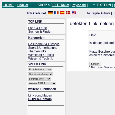
HOME
|
LINK.at
.::. SHOP's [
ELTERN.at
|
myboshi
]
.::. EXTERN [
link.kreta.net
häufigste Aufrufe
|
u
TOP LINK
defekten Link melden
Land & Leute
Suchen & Finden
Link:
Kategorien
Ist dieser Link def
Gesundheit & Lifestyle
Sport & Unterhaltung
Themenlinks
Kurze Beschreibu
Wirtschaft & Politik
es nicht funktionier
Wissen & Technik
SPEED LINK
*
Nach dem Senden wir
weitere Funktionen
Link vorschlagen
COVER-Domain