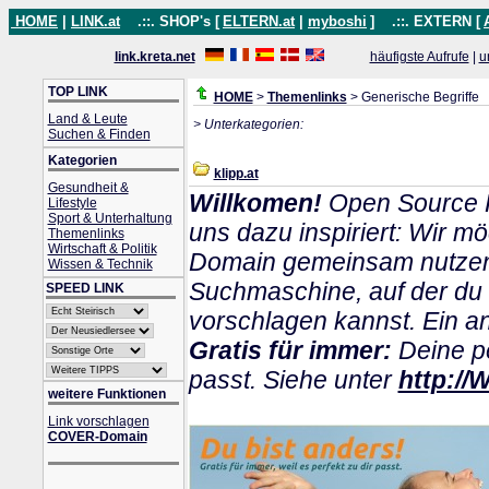
HOME
|
LINK.at
.::. SHOP's [
ELTERN.at
|
myboshi
]
.::. EXTERN [
link.kreta.net
häufigste Aufrufe
|
u
TOP LINK
HOME
>
Themenlinks
> Generische Begriffe
Land & Leute
> Unterkategorien:
Suchen & Finden
Kategorien
klipp.at
Gesundheit &
Willkomen!
Open Source P
Lifestyle
Sport & Unterhaltung
uns dazu inspiriert: Wir m
Themenlinks
Wirtschaft & Politik
Domain gemeinsam nutzen k
Wissen & Technik
Suchmaschine, auf der du
SPEED LINK
vorschlagen kannst. Ein and
Gratis für immer:
Deine pe
passt. Siehe unter
http://
weitere Funktionen
Link vorschlagen
COVER-Domain