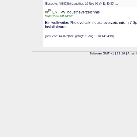
[Besuche: 488855|hinzugefügt: 10 Nov 06 @ 11:40:55] ...
ENF PV Industrieverzeichnis
http://www.enf.cn/de/
Ein weltweites Photovoltaik-Industrieverzeichnis in 7 Sp
Installateuren.
[Besuche: 440822|hinzugefügt: 11 Aug 10 @ 14:34:49] ...
Zeitzone GMT
+
1
| 21:16 | Ansch