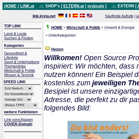
HOME
|
LINK.at
.::. SHOP's [
ELTERN.at
|
myboshi
]
.::. EXTERN [
link.kreta.net
häufigste Aufrufe
|
u
TOP LINK
HOME
>
Wirtschaft & Politik
> Umwelt & Energie
Land & Leute
> Unterkategorien:
Suchen & Finden
Kategorien
Heizen
Gesundheit &
Willkomen!
Open Source Proj
Lifestyle
Sport & Unterhaltung
inspiriert: Wir möchten, das
Themenlinks
Wirtschaft & Politik
nutzen können! Ein Beispiel d
Wissen & Technik
kostenlos zum
jeweiligen Th
SPEED LINK
Besipiel ist unsere einzigartig
Adresse, die perfekt zu dir pa
folgendes Bild:
weitere Funktionen
Link vorschlagen
COVER-Domain