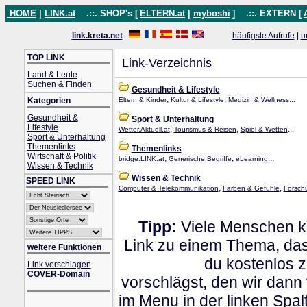
HOME
|
LINK.at
.::. SHOP's [
ELTERN.at
|
myboshi
]
.::. EXTERN [
link.kreta.net
häufigste Aufrufe
|
u
TOP LINK
Link-Verzeichnis
Land & Leute
Suchen & Finden
Gesundheit & Lifestyle
,
,
...
Kategorien
Eltern & Kinder
Kultur & Lifestyle
Medizin & Wellness
Gesundheit &
Sport & Unterhaltung
Lifestyle
,
,
...
Wetter.Aktuell.at
Tourismus & Reisen
Spiel & Wetten
Sport & Unterhaltung
Themenlinks
Themenlinks
Wirtschaft & Politik
,
,
...
bridge.LINK.at
Generische Begriffe
eLearning
Wissen & Technik
Wissen & Technik
SPEED LINK
,
,
Computer & Telekommunikation
Farben & Gefühle
Forsch
Tipp:
Viele Menschen kl
Link zu einem Thema, dass
weitere Funktionen
du kostenlos 
Link vorschlagen
COVER-Domain
vorschlägst, den wir dann
im Menu in der linken Spa