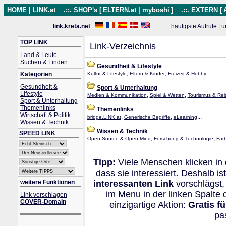
HOME
|
LINK.at
.::. SHOP's [
ELTERN.at
|
myboshi
]
.::. EXTERN [
link.kreta.net
häufigste Aufrufe
|
u
TOP LINK
Link-Verzeichnis
Land & Leute
Suchen & Finden
Gesundheit & Lifestyle
,
,
...
Kategorien
Kultur & Lifestyle
Eltern & Kinder
Freizeit & Hobby
Gesundheit &
Sport & Unterhaltung
Lifestyle
,
,
Medien & Kommunikation
Spiel & Wetten
Tourismus & Rei
Sport & Unterhaltung
Themenlinks
Themenlinks
Wirtschaft & Politik
,
,
...
bridge.LINK.at
Generische Begriffe
eLearning
Wissen & Technik
Wissen & Technik
SPEED LINK
,
,
Open Source & Open Mind
Forschung & Technologie
Far
Tipp:
Viele Menschen klicken in
dass sie interessiert. Deshalb 
weitere Funktionen
interessanten Link
vorschlägst,
im Menu in der linken Spalte
Link vorschlagen
COVER-Domain
einzigartige Aktion:
Gratis f
pa